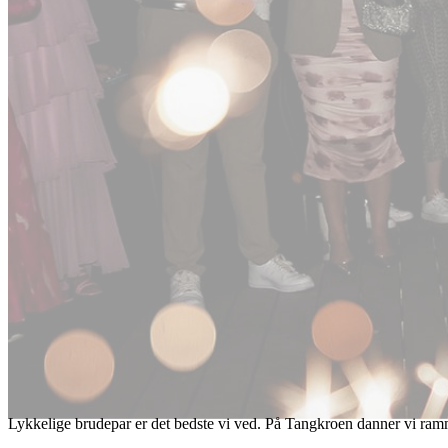
Lykkelige brudepar er det bedste vi ved. På Tangkroen danner vi ramm