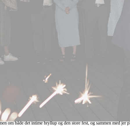
en om både det intime bryllup og den store fest, og sammen med jer pla