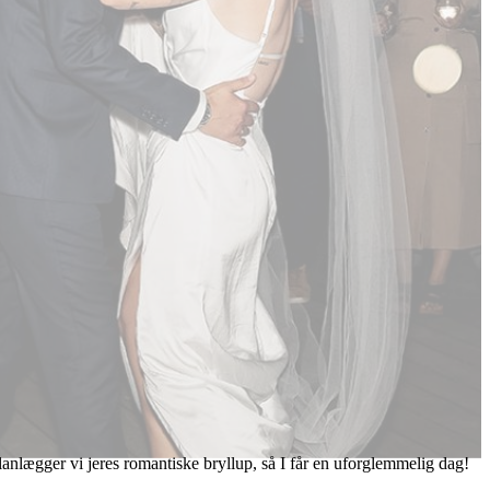
nlægger vi jeres romantiske bryllup, så I får en uforglemmelig dag!