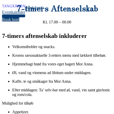
7-timers Aftenselskab
Book bord
Eventkalender
34
Book bord
Kl. 17.00 – 00.00
7-timers aftenselskab inkluderer
Velkomstbobler og snacks.
Kroens sæsonaktuelle 3-retters menu med lækkert tilbehør.
Hjemmebagt brød fra vores eget bageri Mor Anna.
Øl, vand og vinmenu ad libitum under middagen.
Kaffe, te og småkager fra Mor Anna.
Efter middagen: Ta’ selv-bar med øl, vand, vin samt gin/tonic
og rom/cola.
Mulighed for tilkøb
Appetizer.