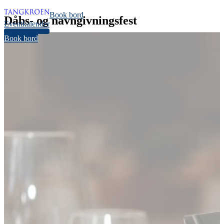
Book bord
Dåbs- og navngivnings­fest
Eventkalender
34
Book bord