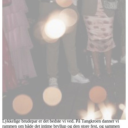
Lykkelige brudepar er det bedste vi ved. På Tangkroen danner vi
rammen om både det intime bryllup og den store fest, og sammen