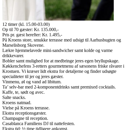
12 timer (kl. 15.00-03.00)
Op til 70 gæster: Kr. 135.000,-
Pris pr. gæst herefter: Kr. 1.495,-
På Kroens store, smukke terrasse med udsigt til Aarhusbugten og
Marselisborg Skovene.
Lækre hjemmelavede mini-sandwicher samt kolde og varme
drikkevarer.
Bobler samt mulighed for at medbringe jeres egen bryllupskage.
Køkkenchefens 3-retters gourmetmenu af sæsonens friske råvarer i
Krostuen. Vi kræser lidt ekstra for detaljerne og finder udsøgte
specialiteter til jer og jeres gæster.
Vinmenu, øl og vand ad libitum.
Ta’ selv-bar med 2-komponentdrinks samt premixed cocktails.
Kaffe, te, sødt og avec.
Salte snacks.
Kroens natmad.
Vielse på Kroens terrasse.
Ekstra receptionsgæster.
Champagne til reception.
Casablanca Familiens DJ til nattefesten.
Ekstra tid: ½ time tidligere ankomst.