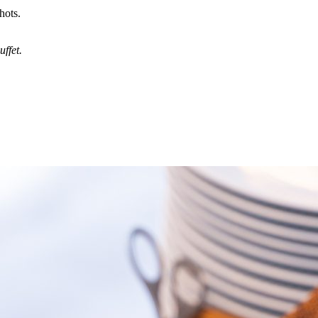
hots.
ffet.