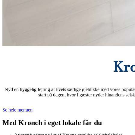
Kro
Nyd en hyggelig fejring af livets særlige øjeblikke med vores popul
start på dagen, hvor I gæster nyder hinandens sels
Se hele menuen
Med Kronch i eget lokale får du