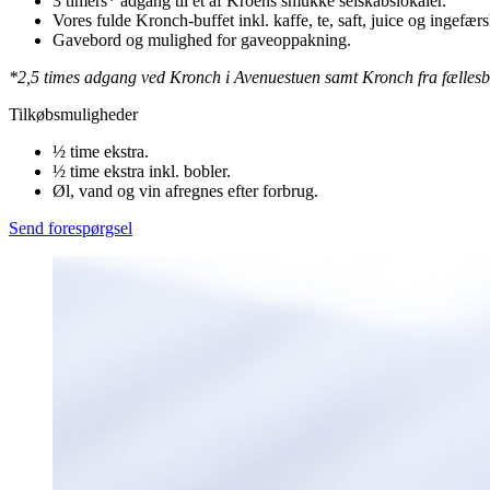
3 timers* adgang til et af Kroens smukke selskabslokaler.
Vores fulde Kronch-buffet inkl. kaffe, te, saft, juice og ingefærs
Gavebord og mulighed for gaveoppakning.
*2,5 times adgang ved Kronch i Avenuestuen samt Kronch fra fællesbu
Tilkøbsmuligheder
½ time ekstra.
½ time ekstra inkl. bobler.
Øl, vand og vin afregnes efter forbrug.
Send forespørgsel