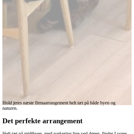
Hold jeres næste firmaarrangement helt tæt på både byen og
naturen.
Det perfekte arrangement
Helt tæt på midtbyen, med parkering lige ved døren, finder I vores