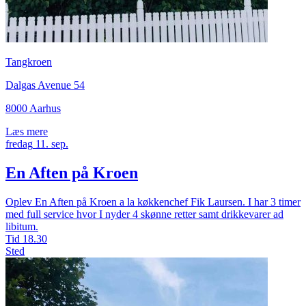
Tangkroen
Dalgas Avenue 54
8000 Aarhus
Læs mere
fredag
11.
sep.
En Aften på Kroen
Oplev En Aften på Kroen a la køkkenchef Fik Laursen. I har 3 timer
med full service hvor I nyder 4 skønne retter samt drikkevarer ad
libitum.
Tid
18.30
Sted