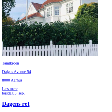
Tangkroen
Dalgas Avenue 54
8000 Aarhus
Læs mere
torsdag
3.
sep.
Dagens ret