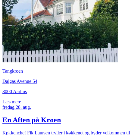
Tangkroen
Dalgas Avenue 54
8000 Aarhus
Læs mere
fredag
28.
aug.
En Aften på Kroen
Køkkenchef Fik Laursen tryller i køkkenet og byder velkommen til