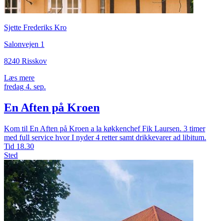
Sjette Frederiks Kro
Salonvejen 1
8240 Risskov
Læs mere
fredag
4.
sep.
En Aften på Kroen
Kom til En Aften på Kroen a la køkkenchef Fik Laursen. 3 timer
med full service hvor I nyder 4 retter samt drikkevarer ad libitum.
Tid
18.30
Sted