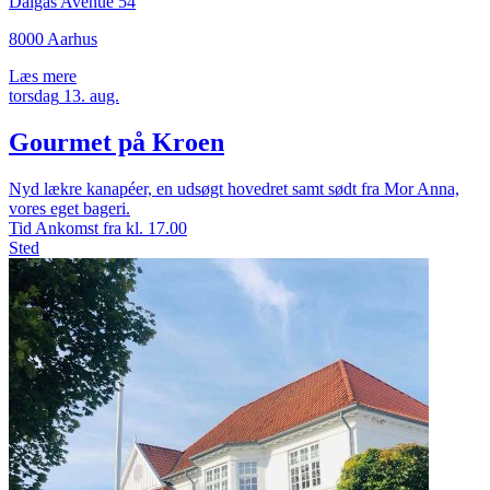
Dalgas Avenue 54
8000 Aarhus
Læs mere
torsdag
13.
aug.
Gourmet på Kroen
Nyd lækre kanapéer, en udsøgt hovedret samt sødt fra Mor Anna,
vores eget bageri.
Tid
Ankomst fra kl. 17.00
Sted