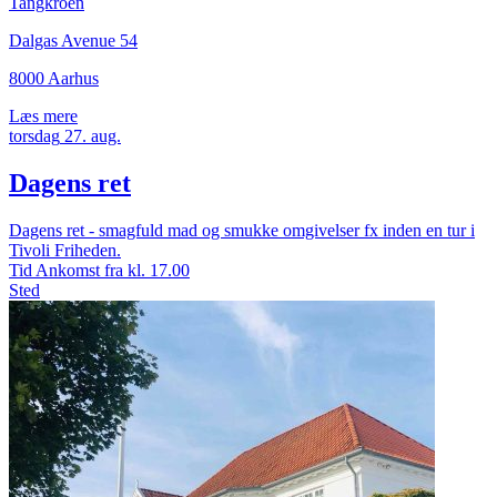
Tangkroen
Dalgas Avenue 54
8000 Aarhus
Læs mere
torsdag
27.
aug.
Dagens ret
Dagens ret - smagfuld mad og smukke omgivelser fx inden en tur i
Tivoli Friheden.
Tid
Ankomst fra kl. 17.00
Sted