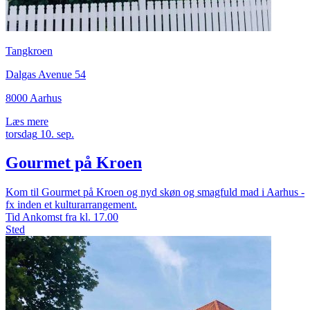
Tangkroen
Dalgas Avenue 54
8000 Aarhus
Læs mere
torsdag
10.
sep.
Gourmet på Kroen
Kom til Gourmet på Kroen og nyd skøn og smagfuld mad i Aarhus -
fx inden et kulturarrangement.
Tid
Ankomst fra kl. 17.00
Sted