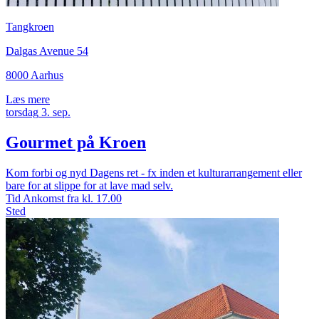
Tangkroen
Dalgas Avenue 54
8000 Aarhus
Læs mere
torsdag
3.
sep.
Gourmet på Kroen
Kom forbi og nyd Dagens ret - fx inden et kulturarrangement eller
bare for at slippe for at lave mad selv.
Tid
Ankomst fra kl. 17.00
Sted