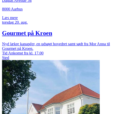
Dalgas Avenue 54
8000 Aarhus
Læs mere
torsdag
20.
aug.
Gourmet på Kroen
Nyd lækre kanapéer, en udsøgt hovedret samt sødt fra Mor Anna til
Gourmet på Kroen.
Tid
Ankomst fra kl. 17.00
Sted