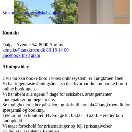
Se vores smukke selskabslokaler
Kontakt
Dalgas Avenue 54, 8000 Aarhus
kontakt@tangkroen.dk
86 16 14 00
Facebook
Instagram
Åbningstider
Hvis du kan booke bord i vores onlinesystem, er Tangkroen åben.
Vi har ingen faste åbningstider, så tjek hvornår du kan booke bord i
online bookingen.
Vi har åbent alle ugens 7 dage for selskaber, arrangementer,
mødepakker og meget mere.
Se mulighederne her på siden, og skriv til kontakt@tangkroen.dk for
spørgsmål og booking.
Telefontid på kontoret: Hverdage kl. 08.00 – 16.00. Herefter kun
nødopkald.
Vi tager forbehold for prisændringer og fejl i prisangivelser.
En del af Casablanca Familien