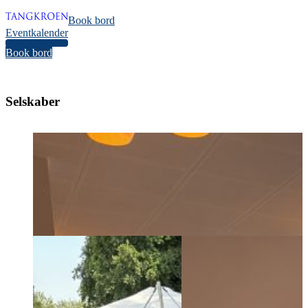
Book bord
Eventkalender
32
Book bord
Selskaber