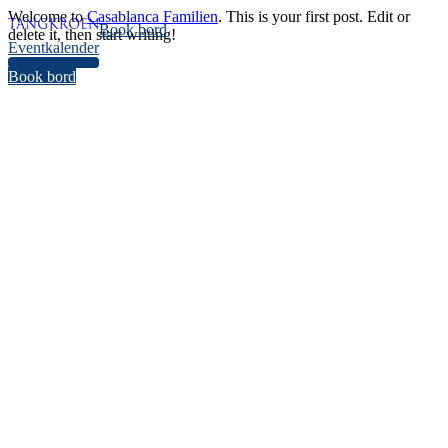
Welcome to
Casablanca Familien
. This is your first post. Edit or
Book bord
delete it, then start writing!
Eventkalender
34
Book bord