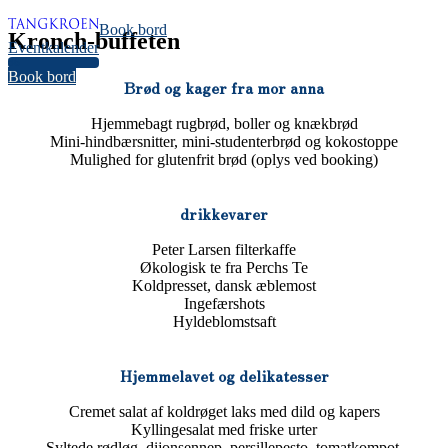
Book bord
Kronch-buffeten
Eventkalender
36
Book bord
Brød og kager fra mor anna
Hjemmebagt rugbrød, boller og knækbrød
Mini-hindbærsnitter, mini-studenterbrød og kokostoppe
Mulighed for glutenfrit brød (oplys ved booking)
drikkevarer
Peter Larsen filterkaffe
Økologisk te fra Perchs Te
Koldpresset, dansk æblemost
Ingefærshots
Hyldeblomstsaft
Hjemmelavet og delikatesser
Cremet salat af koldrøget laks med dild og kapers
Kyllingesalat med friske urter
Syltede rødløg, dijonsennep, persillepesto, tomatkompot,