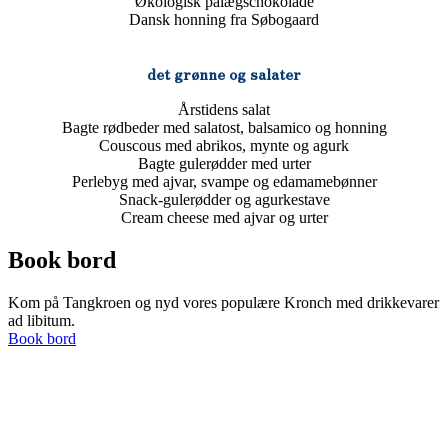
Økologisk pålægschokolade
Dansk honning fra Søbogaard
det grønne og salater
Årstidens salat
Bagte rødbeder med salatost, balsamico og honning
Couscous med abrikos, mynte og agurk
Bagte gulerødder med urter
Perlebyg med ajvar, svampe og edamamebønner
Snack-gulerødder og agurkestave
Cream cheese med ajvar og urter
Book bord
Kom på Tangkroen og nyd vores populære Kronch med drikkevarer
ad libitum.
Book bord