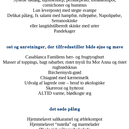
cornichoner og hummus
Lun leverpostej med stegte svampe
Delikat pålæg, fx salami med hampfrø, rullepølse, Napolipølse,
Serranoskinke
eller langtidstilberedt skinke med urter
Pandekager
ost og anretninger, der tilfredsstiller både øjne og mave
Casablanca Familiens bær- og frugtyoghurt
Masser af toppings, bagt rabarber, ristet mysli fra Mor Anna og ristet
rugbrødsknas
Birchermysli-grød
Chiagrød med kærnemælk
Udvalg af lagrede oste – heraf to økologiske
Skæreost og hytteost
ALTID varme, blødkogte æg
det søde pålæg
Hjemmelavet saltkaramel og æblekompot
Hjemmelavet “nutella” og marmelader