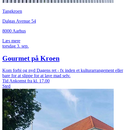
Tangkroen
Dalgas Avenue 54
8000 Aarhus
Læs mere
torsdag
3.
sep.
Gourmet på Kroen
Kom forbi og nyd Dagens ret - fx inden et kulturarrangement eller
bare for at slippe for at lave mad selv.
Tid
Ankomst fra kl. 17.00
Sted