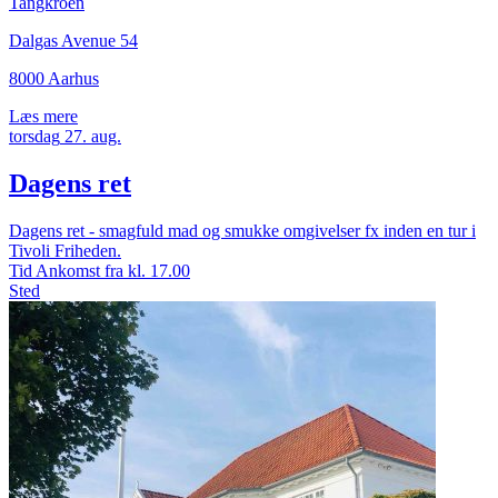
Tangkroen
Dalgas Avenue 54
8000 Aarhus
Læs mere
torsdag
27.
aug.
Dagens ret
Dagens ret - smagfuld mad og smukke omgivelser fx inden en tur i
Tivoli Friheden.
Tid
Ankomst fra kl. 17.00
Sted