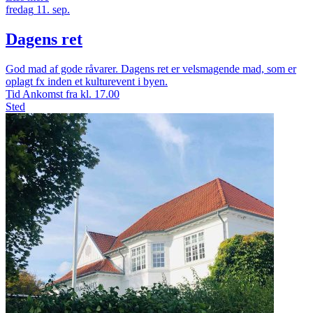
fredag
11.
sep.
Dagens ret
God mad af gode råvarer. Dagens ret er velsmagende mad, som er
oplagt fx inden et kulturevent i byen.
Tid
Ankomst fra kl. 17.00
Sted