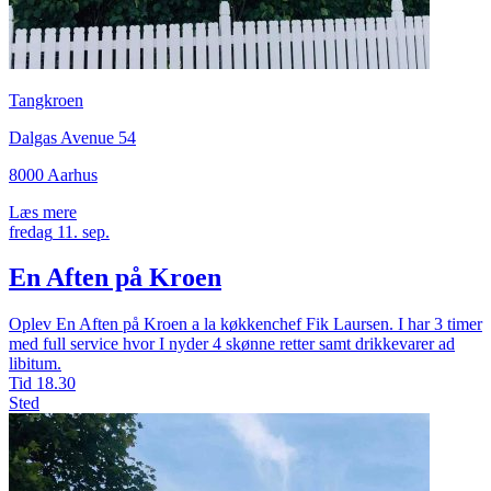
Tangkroen
Dalgas Avenue 54
8000 Aarhus
Læs mere
fredag
11.
sep.
En Aften på Kroen
Oplev En Aften på Kroen a la køkkenchef Fik Laursen. I har 3 timer
med full service hvor I nyder 4 skønne retter samt drikkevarer ad
libitum.
Tid
18.30
Sted