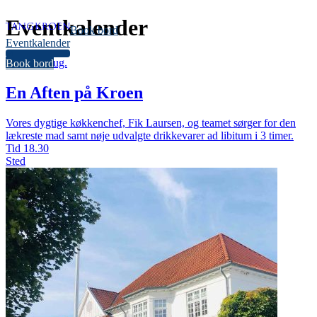
Eventkalender
Book bord
Eventkalender
34
lørdag
8.
aug.
Book bord
En Aften på Kroen
Vores dygtige køkkenchef, Fik Laursen, og teamet sørger for den
lækreste mad samt nøje udvalgte drikkevarer ad libitum i 3 timer.
Tid
18.30
Sted