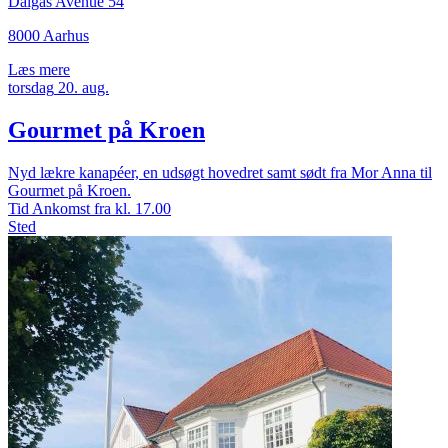
Dalgas Avenue 54
8000 Aarhus
Læs mere
torsdag
20.
aug.
Gourmet på Kroen
Nyd lækre kanapéer, en udsøgt hovedret samt sødt fra Mor Anna til
Gourmet på Kroen.
Tid
Ankomst fra kl. 17.00
Sted