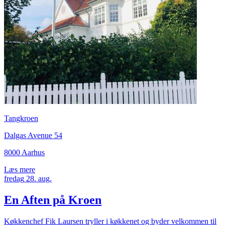
Tangkroen
Dalgas Avenue 54
8000 Aarhus
Læs mere
fredag
28.
aug.
En Aften på Kroen
Køkkenchef Fik Laursen tryller i køkkenet og byder velkommen til