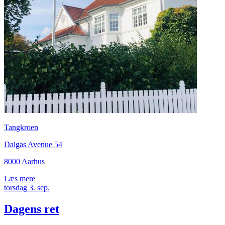
Tangkroen
Dalgas Avenue 54
8000 Aarhus
Læs mere
torsdag
3.
sep.
Dagens ret