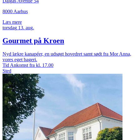
Dalgas Avenue 54
8000 Aarhus
Læs mere
torsdag
13.
aug.
Gourmet på Kroen
Nyd lækre kanapéer, en udsøgt hovedret samt sødt fra Mor Anna,
vores eget bageri.
Tid
Ankomst fra kl. 17.00
Sted