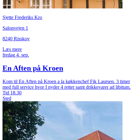
Sjette Frederiks Kro
Salonvejen 1
8240 Risskov
Læs mere
fredag
4.
sep.
En Aften på Kroen
Kom til En Aften på Kroen a la køkkenchef Fik Laursen. 3 timer
med full service hvor I nyder 4 retter samt drikkevarer ad libitum.
Tid
18.30
Sted