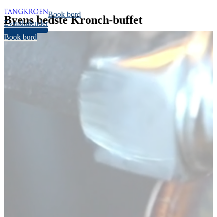
Book bord
Byens bedste Kronch-buffet
Eventkalender
32
Book bord