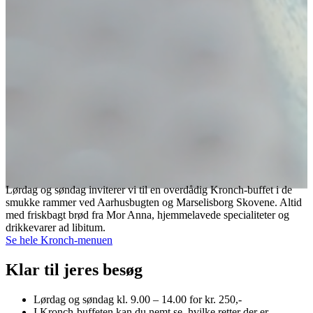
Lørdag og søndag inviterer vi til en overdådig Kronch-buffet i de
smukke rammer ved Aarhusbugten og Marselisborg Skovene. Altid
med friskbagt brød fra Mor Anna, hjemmelavede specialiteter og
drikkevarer ad libitum.
Se hele Kronch-menuen
Klar til jeres besøg
Lørdag og søndag kl. 9.00 – 14.00 for kr. 250,-
I Kronch-buffeten kan du nemt se, hvilke retter der er