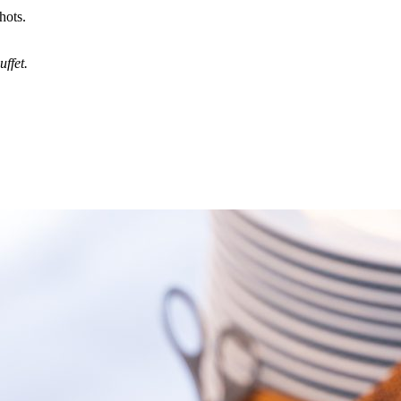
hots.
ffet.