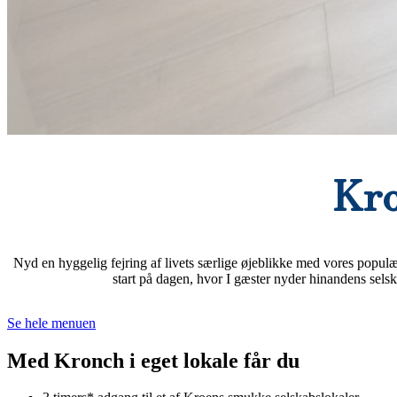
Kro
Nyd en hyggelig fejring af livets særlige øjeblikke med vores popul
start på dagen, hvor I gæster nyder hinandens sels
Se hele menuen
Med Kronch i eget lokale får du