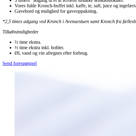
3 timers* adgang til et af Kroens smukke selskabslokaler.
Vores fulde Kronch-buffet inkl. kaffe, te, saft, juice og ingefærs
Gavebord og mulighed for gaveoppakning.
*2,5 times adgang ved Kronch i Avenuestuen samt Kronch fra fællesbu
Tilkøbsmuligheder
½ time ekstra.
½ time ekstra inkl. bobler.
Øl, vand og vin afregnes efter forbrug.
Send forespørgsel