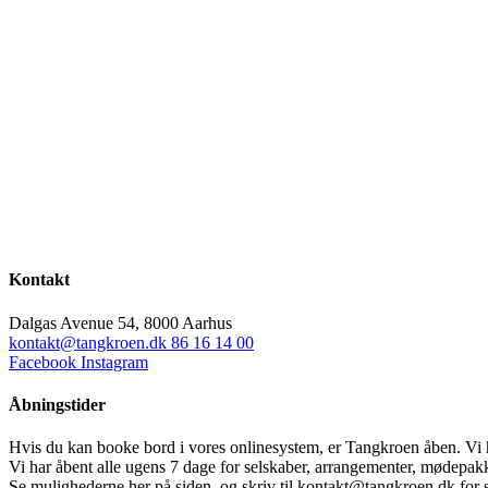
Kontakt
Dalgas Avenue 54, 8000 Aarhus
kontakt@tangkroen.dk
86 16 14 00
Facebook
Instagram
Åbningstider
Hvis du kan booke bord i vores onlinesystem, er Tangkroen åben. Vi h
Vi har åbent alle ugens 7 dage for selskaber, arrangementer, mødepa
Se mulighederne her på siden, og skriv til kontakt@tangkroen.dk for