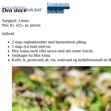
Eventkalender
34
Den store
Book bord
Book bord
Varighed:
3 timer
Pris:
Kr. 425,- pr. person
Indhold
3 slags rugbrødssnitter med hjemmelavet pålæg.
1 slags lyst brød med ost.
Mor Annas tærte efter sæson med rørt creme fraiche.
Småkager fra Mor Anna.
Kaffe, te, postevand, øl, vin, sodavand og hyldeblomstsaft ad li