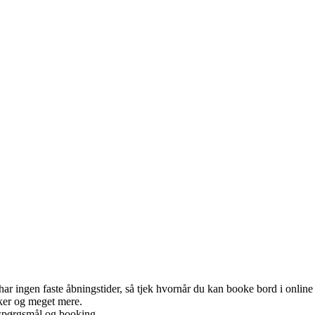
ar ingen faste åbningstider, så tjek hvornår du kan booke bord i onlin
kker og meget mere.
 spørgsmål og booking.