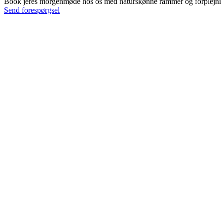
Book jeres morgenmøde hos os med naturskønne rammer og forplejning
Send forespørgsel