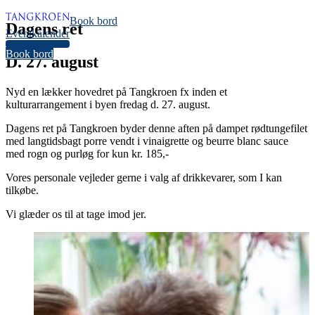
Book bord
Dagens ret
Eventkalender
34
Book bord
D. 27. august
Nyd en lækker hovedret på Tangkroen fx inden et
kulturarrangement i byen fredag d. 27. august.
Dagens ret på Tangkroen byder denne aften på dampet rødtungefilet
med langtidsbagt porre vendt i vinaigrette og beurre blanc sauce
med rogn og purløg for kun kr. 185,-
Vores personale vejleder gerne i valg af drikkevarer, som I kan
tilkøbe.
Vi glæder os til at tage imod jer.