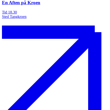
En Aften på Kroen
Tid
18.30
T
Sted
Tangkroen
S